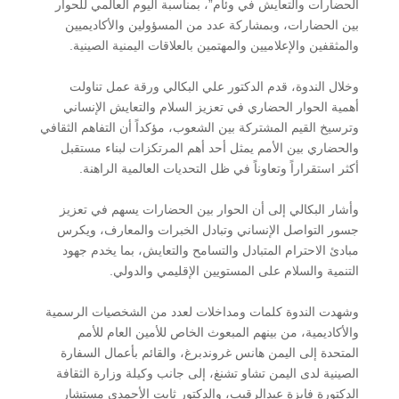
الحضارات والتعايش في وئام”، بمناسبة اليوم العالمي للحوار
بين الحضارات، وبمشاركة عدد من المسؤولين والأكاديميين
والمثقفين والإعلاميين والمهتمين بالعلاقات اليمنية الصينية.
وخلال الندوة، قدم الدكتور علي البكالي ورقة عمل تناولت
أهمية الحوار الحضاري في تعزيز السلام والتعايش الإنساني
وترسيخ القيم المشتركة بين الشعوب، مؤكداً أن التفاهم الثقافي
والحضاري بين الأمم يمثل أحد أهم المرتكزات لبناء مستقبل
أكثر استقراراً وتعاوناً في ظل التحديات العالمية الراهنة.
وأشار البكالي إلى أن الحوار بين الحضارات يسهم في تعزيز
جسور التواصل الإنساني وتبادل الخبرات والمعارف، ويكرس
مبادئ الاحترام المتبادل والتسامح والتعايش، بما يخدم جهود
التنمية والسلام على المستويين الإقليمي والدولي.
وشهدت الندوة كلمات ومداخلات لعدد من الشخصيات الرسمية
والأكاديمية، من بينهم المبعوث الخاص للأمين العام للأمم
المتحدة إلى اليمن هانس غروندبرغ، والقائم بأعمال السفارة
الصينية لدى اليمن تشاو تشنغ، إلى جانب وكيلة وزارة الثقافة
الدكتورة فايزة عبدالرقيب، والدكتور ثابت الأحمدي مستشار