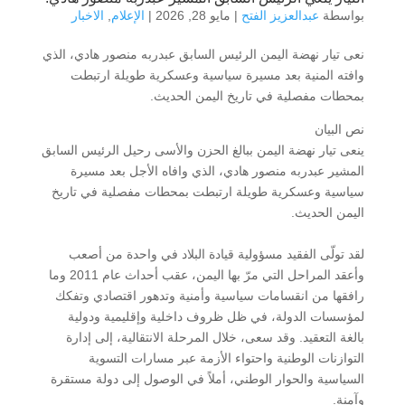
بواسطة
عبدالعزيز الفتح
|
مايو 28, 2026
|
الإعلام
,
الاخبار
نعى تيار نهضة اليمن الرئيس السابق عبدربه منصور هادي، الذي
وافته المنية بعد مسيرة سياسية وعسكرية طويلة ارتبطت
بمحطات مفصلية في تاريخ اليمن الحديث.
نص البيان
ينعى تيار نهضة اليمن ببالغ الحزن والأسى رحيل الرئيس السابق
المشير عبدربه منصور هادي، الذي وافاه الأجل بعد مسيرة
سياسية وعسكرية طويلة ارتبطت بمحطات مفصلية في تاريخ
اليمن الحديث.
لقد تولّى الفقيد مسؤولية قيادة البلاد في واحدة من أصعب
وأعقد المراحل التي مرّ بها اليمن، عقب أحداث عام 2011 وما
رافقها من انقسامات سياسية وأمنية وتدهور اقتصادي وتفكك
لمؤسسات الدولة، في ظل ظروف داخلية وإقليمية ودولية
بالغة التعقيد. وقد سعى، خلال المرحلة الانتقالية، إلى إدارة
التوازنات الوطنية واحتواء الأزمة عبر مسارات التسوية
السياسية والحوار الوطني، أملاً في الوصول إلى دولة مستقرة
وآمنة.