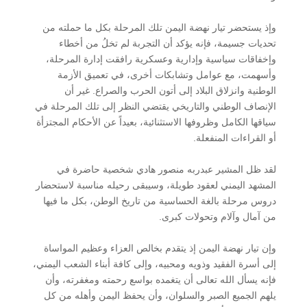
وإذ يستحضر تيار نهضة اليمن تلك المرحلة بكل ما حملته من
تحديات جسيمة، فإنه يؤكد أن التجربة لم تخلُ من أخطاء
وإخفاقات سياسية وإدارية وعسكرية رافقت إدارة المرحلة،
وأسهمت، مع عوامل وتشابكات أخرى، في تعميق الأزمة
الوطنية وانزلاق البلاد إلى أتون الحرب والصراع. غير أن
الإنصاف الوطني والتاريخي يقتضي النظر إلى تلك المرحلة في
سياقها الكامل وظروفها الاستثنائية، بعيداً عن الأحكام المجتزأة
أو القراءات المنفعلة.
لقد ظل المشير عبدربه منصور هادي شخصية حاضرة في
المشهد اليمني لعقود طويلة، وسيبقى رحيله مناسبة لاستحضار
دروس مرحلة بالغة الحساسية من تاريخ الوطن، بكل ما فيها
من آمال وآلام وتحولات كبرى.
وإن تيار نهضة اليمن إذ يتقدم بخالص العزاء وعظيم المواساة
إلى أسرة الفقيد وذويه ومحبيه، وإلى كافة أبناء الشعب اليمني،
فإنه يسأل الله تعالى أن يتغمده بواسع رحمته ومغفرته، وأن
يلهم الجميع الصبر والسلوان، وأن يحفظ اليمن وأهله من كل