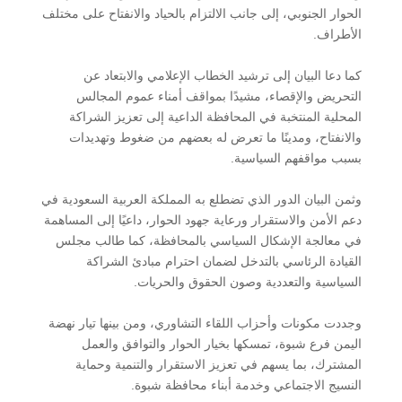
الحوار الجنوبي، إلى جانب الالتزام بالحياد والانفتاح على مختلف
الأطراف.
كما دعا البيان إلى ترشيد الخطاب الإعلامي والابتعاد عن
التحريض والإقصاء، مشيدًا بمواقف أمناء عموم المجالس
المحلية المنتخبة في المحافظة الداعية إلى تعزيز الشراكة
والانفتاح، ومدينًا ما تعرض له بعضهم من ضغوط وتهديدات
بسبب مواقفهم السياسية.
وثمن البيان الدور الذي تضطلع به المملكة العربية السعودية في
دعم الأمن والاستقرار ورعاية جهود الحوار، داعيًا إلى المساهمة
في معالجة الإشكال السياسي بالمحافظة، كما طالب مجلس
القيادة الرئاسي بالتدخل لضمان احترام مبادئ الشراكة
السياسية والتعددية وصون الحقوق والحريات.
وجددت مكونات وأحزاب اللقاء التشاوري، ومن بينها تيار نهضة
اليمن فرع شبوة، تمسكها بخيار الحوار والتوافق والعمل
المشترك، بما يسهم في تعزيز الاستقرار والتنمية وحماية
النسيج الاجتماعي وخدمة أبناء محافظة شبوة.