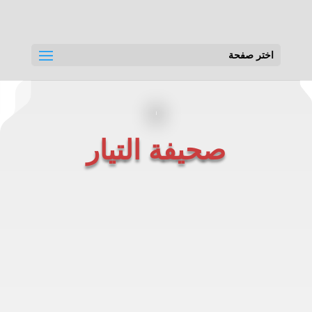
اختر صفحة
صحيفة التيار
بيان صادر عن تيار
نهضة اليمن /اقليم
حضرموت تأييداً
لميثاق قبائل
حضرموت والمهرة
في مكافحة التهريب
والمخدرات