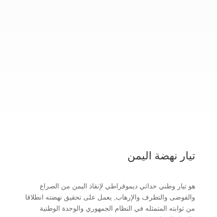
انطلاقًا من المسؤولية الوطنية، واستشعارًا بخطورة
التحديات الأمنية والاجتماعية التي تهدد النسيج الوطني،
يعلن تيار نهضة...
تيار نهضة اليمن
هو تيار وطني حداثي ديموقراطي لإنقاذ اليمن من الصراع
والفوضى والتطرف والإرهاب, يعمل على تحقيق نهضته انطلاقا
من ثوابته المتمثله في النظام الجمهوري والوحدة الوطنية