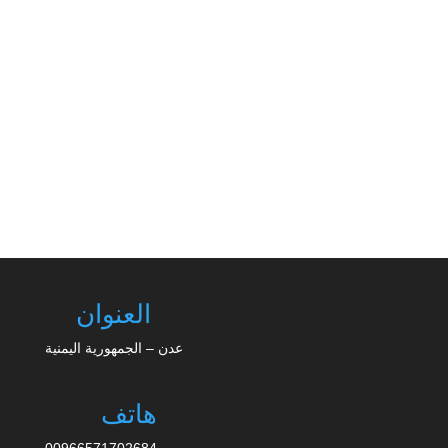
تعز | 11 يوليو 2026منظم تيار نهضة اليمن بالتعاون مع
منتدى سبأ الثقافي والاجتماعي، صباح اليوم السبت
بمدينة تعز، ندوة...
العنوان
عدن – الجمهورية اليمنية
هاتف