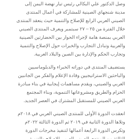
وصل الدكتور علي البكالي رئيس تيار نهضة اليمن إلى
مدينة شنجهاي الصينية للمشاركة في أعمال المنتدى
الصيني العربي الرابع للإصلاح والتنمية حيث ينعقد المنتدى
خلال الفترة من ٢٥ – ٢٧ سبتمبر ويعرف المنتدى الصيني
العربي بمنصة هامة لإجراء الحوار بين الحضارتين الصينية
والعربية وتبادل التجارب والخبرات حول الإصلاح والتنمية
وتجارب الحكم والإدارة بين الصين والبلاد العربية.
يستضيف المنتدى في دوراته الخبراء والدبلوماسيين
والباحثين الاستراتيجيين وقادة الإعلام والفكر من الجانبين
العربي والصيني، ويقدم مساهمات إيجابية في بناء مبادرة
الحزام والطريق ومشروعاتها التنموية، وبناء المجتمع
العربي الصيني للمستقبل المشترك في العصر الجديد.
انعقدت الدورة الأولى للمنتدى الصيني العربي في ٢٠١٨م
وتلاها الدورة الثانية في ٢٠١٩ ثم الدورة الثالثة ٢٠٢٢م
وتكرس الدورة الرابعة أعمالها لتنفيذ مخرجات الدورة
الثالثة من المنتدى الصيني العربي للإصلاح والتنمية