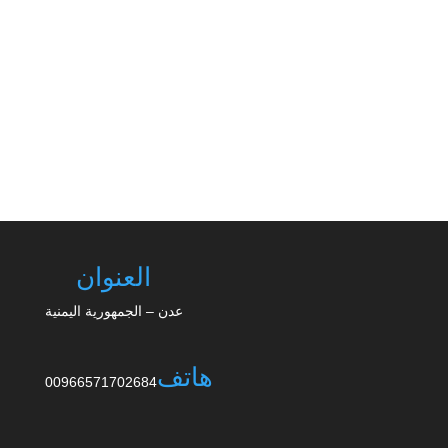
الدائرة الإعلامية - 2026/07/15 بعث رئيس تيار نهضة
اليمن الدكتور علي البكالي برقية تهنئة إلى قيادات
وأعضاء حزب اتحاد...
العنوان
عدن – الجمهورية اليمنية
هاتف
00966571702684