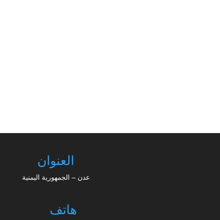
الدائرة الإعلامية - 2026/07/15 بعث رئيس تيار نهضة
اليمن الدكتور علي البكالي برقية تهنئة إلى قيادات
وأعضاء حزب اتحاد...
العنوان
عدن – الجمهورية اليمنية
هاتف