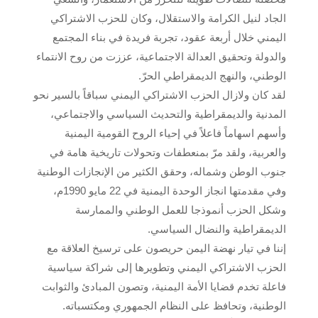
الجاد لنيل الكرامة والاستقلال، وكان للحزب الاشتراكي
اليمني خلال أربعة عقود، تجربة فريدة في بناء المجتمع
والدولة وتحقيق العدالة الاجتماعية، عززت من روح الانتماء
الوطني، والنهج الديمقراطي الحرّ.
لقد كان ولازال الحزب الاشتراكي اليمني سباقاً بالسير نحو
المدنية والديمقراطية والتحديث السياسي والاجتماعي،
وأسهم اسهاماً فاعلاً في إحياء الروح القومية اليمنية
والعربية، ولقد مرّ بمنعطفات وتحولات تاريخية هامة في
جنوب الوطن وشماله، وحقق الكثير من الإنجازات الوطنية
وفي مقدمتها انجاز الوحدة اليمنية في 22 مايو 1990م،
وشكل الحزب أنموذجا للعمل الوطني والممارسة
الديمقراطية والنضال السياسي.
إننا في تيار نهضة اليمن حريصون على ترسيخ العلاقة مع
الحزب الاشتراكي اليمني وتطويرها إلى شراكة سياسية
فاعلة تخدم قضايا الأمة اليمنية، وتصون المبادئ والثوابت
الوطنية، وتحافظ على النظام الجمهوري ومكتسباته.