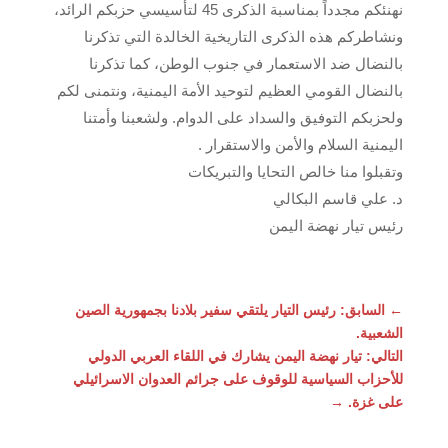
نهنئكم مجدداً بمناسبة الذكرى 45 لتأسيسي حزبكم الرائد،
ونشاطركم هذه الذكرى التاريخية الخالدة التي تذكرنا
بالنضال ضد الاستعمار في جنوب الوطن، كما تذكرنا
بالنضال القومي العظيم لتوحيد الأمة اليمنية، ونتمنى لكم
ولحزبكم التوفيق والسداد على الدوام. ولشعبنا وأمتنا
اليمنية السلام والأمن والاستقرار .
وتقبلوا منا خالص التحايا والتبريكات
د. علي قاسم البكالي
رئيس تيار نهضة اليمن
←
السابق: رئيس التيار يلتقي سفير بلادنا بجمهورية الصين
الشعبية.
التالي: تيار نهضة اليمن يشارك في اللقاء العربي الدولي
للأحزاب السياسية للوقوف على جرائم العدوان الاسرائيلي
على غزة.
→