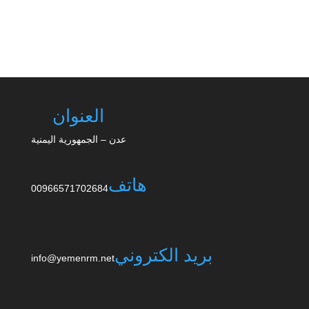
العنوان
عدن – الجمهورية اليمنية
هاتف
00966571702684
بريد الكتروني
info@yemenrm.net