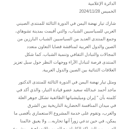
الدائرة الإعلامية
الخميس 2024‪/11/28
شارك تيار نهضة اليمن في الدورة الثالثة للمنتدى الصيني
العربي للسياسيين الشباب، والتي أقيمت بمدينة تشوهاي،
وجمع المنتدى العديد من السياسيين الشباب البارزين من
الصين والدول العربية لمناقشة قضايا التعاون متعدد
المجالات والتبادل الثقافي وتنمية الشباب. كما شكل
المنتدى فرصة لتبادل الآراء ووجهات النظر حول سبل تعزيز
العلاقات الثنائية بين الصين والدول العربية.
ومثل تيار نهضة اليمن في الدورة الثالثة للمنتدى الدكتور
ماجد أحمد عبدالله سعيد عضو قيادة التيار، والذي أكد في
كلمته بأن ” إيران وميليشياتها الطائفية تشكل جوهر العلة
في ميدان المنافسة الحضارية التاريخية بين الشرق
والغرب، وتقوم على خدمة المشروع الاستعماري بأقصى ما
يمكن، في حين تدعي زوراً أنها تحاربه… ولا يعيق عالمنا
العربي من الشراكة الكاملة مع الصين والاندماج في مشروع