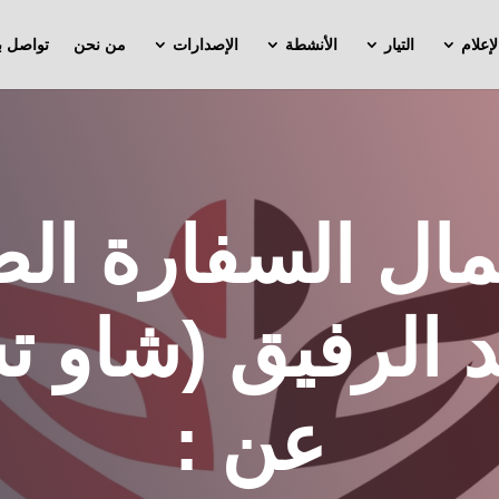
لإعلام
التيار
الأنشطة
الإصدارات
من نحن
تواصل بن
عمال السفارة الص
د الرفيق (شاو ت
عن :