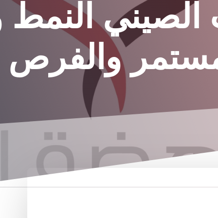
الصيني النمط و
مستمر والفرص ا