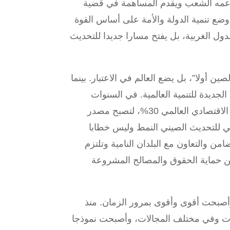
ويدعمه الشعب ويقدم المساهمة في قضية
 وضع تنمية الدولة والأمة على أساس القوة
دول الغربية، بل يفتح مسارا جديدا للتحديث
 أولا”، بل يضع العالم في الاعتبار. بينما
الجديدة للتنمية العالمية. في السنوات
العشر الماضية، بلغ متوسط معدل النمو الاقتصادي للصين 6.6% وتجاوز متوسط معدل مساهمتها في النمو الاقتصادي العالمي 30%، لتصبح مصدر
تمي للتحديث الصيني النمط وليس خطابا
من والتعاون مع البلدان النامية وتلتزم
حسين حماية الحقوق والمصالح المشروعة
وأصبحت أقوى وأقوى بمرور الزمان. منذ
يات وفي مختلف المجالات، وأصبحت نموذجا