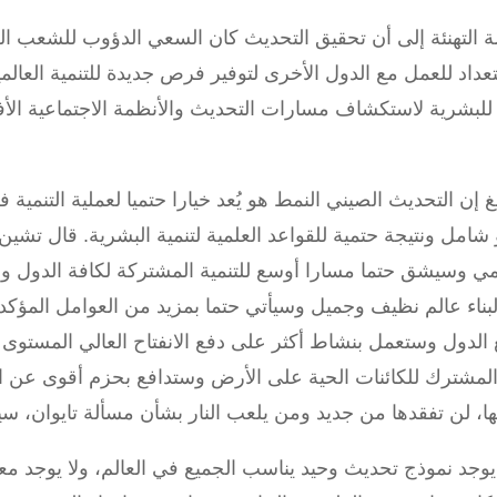
 التهنئة إلى أن تحقيق التحديث كان السعي الدؤوب للشعب ال
اد للعمل مع الدول الأخرى لتوفير فرص جديدة للتنمية العالم
د للبشرية لاستكشاف مسارات التحديث والأنظمة الاجتماعية ال
إن التحديث الصيني النمط هو يُعد خيارا حتميا لعملية التنمية 
 شامل ونتيجة حتمية للقواعد العلمية لتنمية البشرية. قال تشي
المي وسيشق حتما مسارا أوسع للتنمية المشتركة لكافة الدول و
 لبناء عالم نظيف وجميل وسيأتي حتما بمزيد من العوامل المؤكد
 الدول وستعمل بنشاط أكثر على دفع الانفتاح العالي المستوى
 المشترك للكائنات الحية على الأرض وستدافع بحزم أقوى عن ا
ضيها، لن تفقدها من جديد ومن يلعب النار بشأن مسألة تايوان، 
يوجد نموذج تحديث وحيد يناسب الجميع في العالم، ولا يوجد معي