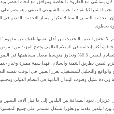
 إذا كان يتماشى مع الظروف الخاصة ويتوافق مع اتجاه العصر 
ط تحديثا اشتراكيا بقيادة الحزب الشيوعي الصيني وهو يصر على
إن التحديث الصيني النمط لا يتكرار مسار التحديث القديم في ال
ة بخطوة.
. لا تحقق الصين التحديث من أجل نفسها ناهيك عن مفهوم “الصين
ضخ قوة أكثر إيجابية في السلام العالمي وتتيح المزيد من الفرص 
تلتزم الصين بطريق التنمية والسلام، فهذا سمة مميزة وخيار ح
 والواقع والتحليل للمستقبل. تعزز الصين في الوقت نفسه التضا
امية وزيادة تمثيل وصوت البلدان النامية في النظام الدولي وت
زيزان. تعود الصداقة بين البلدين إلى ما قبل آلاف السنين 
ات بين البلدين تقدما ووتطورا بشكل مستمر على جميع المستو