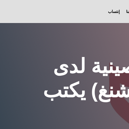
ا
إنتساب
ينية لدى
شنغ) يكتب