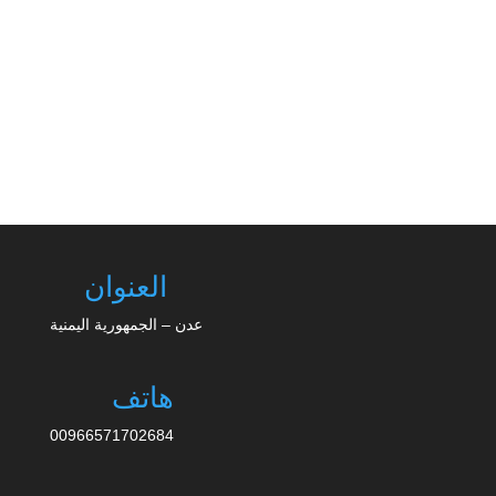
بقلم شاو تشنغ القائم بأعمال السفارة الصينية لدى اليمن
في 30 مايو 2024 ،تلتقي اللحظة التاريخية مع الأحلام
مرة أخرى في...
العنوان
عدن – الجمهورية اليمنية
هاتف
00966571702684