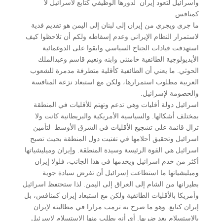
واسرائيل لتعود إيران لدورها الوظيفي كتابع لاسرائيل لا
كمنافس.
ما جرى ويجري من إيران إلى لبنان إلى اليمن هو تقديم فدية
لاستمرار النظام الإيراني وعدم إسقاطه ولكم أن تلاحظوا كيف
استهدفت قيادات الجناح السياسي وابقوا على الدوغمائية
الأيديولوجية الطائفية خامنئي وابنه ونعيم قاسم وعبدالملك
الحوثي. ما يعني أن الطائفية كأقلية متطرفة مدمرة للشعوب
العربية مطلوب استمرارها، ولكن مع استبعاد نزعة المنافسة
والخصومة لإسرائيل.
اسرائيل دولة أقليات وهي تدعم وتهتم للأقليات في المنطقة
بمختلف أشكالها. والسياسية الأمريكية والبريطانية كانت ولا
تزال قائمة على تشجيع الأقليات في الشرق الأوسط لتأمين
اسرائيل وتحقيق أحلامها في تفتيت دول المنطقة بحيث تصبح
اسرائيل هي القوة الرئيسة وسيدة المنطقة. وإيران وميليشياتها
أكثر من خدم اسرائيل ويخدمها في هذا الجانب، فلولا إيران
وميليشياتها ما استطاعت إسرائيل أن تفرض سيادة جوية
بطيرانها من الشام إلى العراق إلى اليمن. لذا ستحتفظ اسرائيل
وأمريكا بالأقليات الطائفية ولكن مع استبعاد إيران كمنافس، بل
إيران كتابع. وهو ما صرح به ترمب مرارا في مطالبته لإيران
بالاستسلام بعد ضربها. أي أنه يطلب منها الاستسلام لإسرئيل