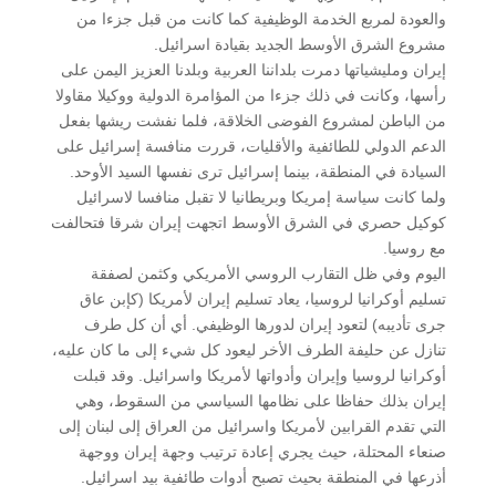
والعودة لمربع الخدمة الوظيفية كما كانت من قبل جزءا من
مشروع الشرق الأوسط الجديد بقيادة اسرائيل.
إيران ومليشياتها دمرت بلداننا العربية وبلدنا العزيز اليمن على
رأسها، وكانت في ذلك جزءا من المؤامرة الدولية ووكيلا مقاولا
من الباطن لمشروع الفوضى الخلاقة، فلما نفشت ريشها بفعل
الدعم الدولي للطائفية والأقليات، قررت منافسة إسرائيل على
السيادة في المنطقة، بينما إسرائيل ترى نفسها السيد الأوحد.
ولما كانت سياسة إمريكا وبريطانيا لا تقبل منافسا لاسرائيل
كوكيل حصري في الشرق الأوسط اتجهت إيران شرقا فتحالفت
مع روسيا.
اليوم وفي ظل التقارب الروسي الأمريكي وكثمن لصفقة
تسليم أوكرانيا لروسيا، يعاد تسليم إيران لأمريكا (كإبن عاق
جرى تأديبه) لتعود إيران لدورها الوظيفي. أي أن كل طرف
تنازل عن حليفة الطرف الأخر ليعود كل شيء إلى ما كان عليه،
أوكرانيا لروسيا وإيران وأدواتها لأمريكا واسرائيل. وقد قبلت
إيران بذلك حفاظا على نظامها السياسي من السقوط، وهي
التي تقدم القرابين لأمريكا واسرائيل من العراق إلى لبنان إلى
صنعاء المحتلة، حيث يجري إعادة ترتيب وجهة إيران ووجهة
أذرعها في المنطقة بحيث تصبح أدوات طائفية بيد اسرائيل.