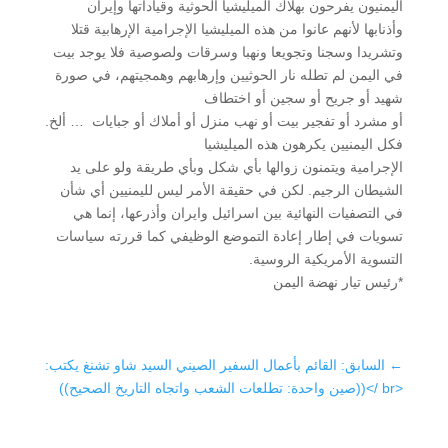
اليمنيون يفرحون بهلاك الميليشيا الحوثية وقياداتها وإيران
وأذنابها لأنهم عانوا من هذه الميليشيا الإجرامية الإرهابية قتلا
وتشريدا وسجنا وتجويعا ونهبا وسرقات ولصوصية فلا يوجد بيت
في اليمن لم تطله نار الحوثيين وإرهابهم وهمجيتهم، في صورة
شهيد أو جريح أو سجين أو اختطاف
أو مشرد أو تفجير بيت أو نهب منزل أو أملاك أو جبايات … ألخ.
فكل اليمنيين يكرهون هذه الميليشيا
الإجرامية ويتمنون زوالها بأي شكل وبأي طريقة ولو على يد
الشيطان الرجيم. لكن في حقيقة الأمر ليس لليمنيين أي شأن
في التصفيات النهائية بين اسرائيل وايران وأذرعها، إنما هي
تسويات في إطار إعادة التموضع الوظيفي كما قررته سياسات
التسوية الأمريكية الروسية.
*رئيس تيار نهضة اليمن
←
السابق: القائم بأعمال السفير الصيني السيد شاو تشنغ يكتب:
<br />((صين واحدة: تطلعات الشعب واتجاه التاريخ الصحيح))