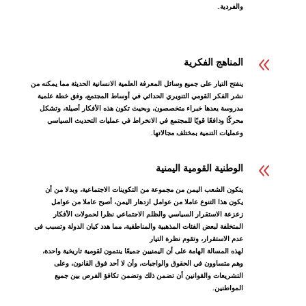
والفردية.
8
المناهج الفكرية
ينفتح التيار على جميع وسائل المعرفة العلمية الانسانية الحديثة مما يمكنه من
نشر الفكر القومي التنويري الحداثي في أوساط المجتمع، وفق خطة علمية
مدروسة يعدها خبراء متخصصون، وبحيث تكون هذه الأفكار أصيلة، وتشكل
محركًا ودافعًا قويًا للمجتمع في الانخراط في عمليات التحديث السياسي
وعمليات التنمية بمختلف مجالاتها.
8
الوطنية القومية اليمنية
يتكون الشعب اليمن من مجموعة من التكوينات الاجتماعية، وبدلا من أن
يكون هذا التنوع عاملا من عوامل ازدهار اليمن، أصبح عاملا من عوامل
زعزعة الاستقرار السياسي والظلم الاجتماعي نظرا لحمولات الأفكار
المتخلفة لبعض الفئات المذهبية والمناطقية، مما هدد كيان الدولة وتسبب في
عدم الاستقرار، وتقوم نظرة التيار
لهذه المسالة الهامة على أن اليمنيين جميعًا ينتمون لقومية تاريخية واحدة،
وهم متساوون في الحقوق والواجبات، وأن لا أحد فوق القانون، وعلى
التشريعات والقوانين أن تضمن ذلك وتضمن تكافؤ الفرص بين جميع
المواطنين.