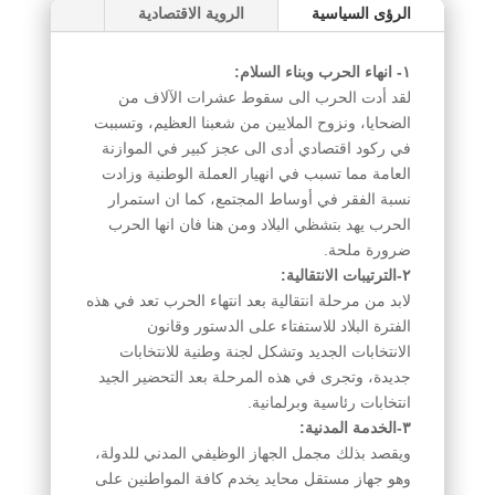
الرؤى السياسية
الروية الاقتصادية
١- انهاء الحرب وبناء السلام:
لقد أدت الحرب الى سقوط عشرات الآلاف من
الضحايا، ونزوح الملايين من شعبنا العظيم، وتسببت
في ركود اقتصادي أدى الى عجز كبير في الموازنة
العامة مما تسبب في انهيار العملة الوطنية وزادت
نسبة الفقر في أوساط المجتمع، كما ان استمرار
الحرب يهد بتشظي البلاد ومن هنا فان انها الحرب
ضرورة ملحة.
٢-الترتيبات الانتقالية:
لابد من مرحلة انتقالية بعد انتهاء الحرب تعد في هذه
الفترة البلاد للاستفتاء على الدستور وقانون
الانتخابات الجديد وتشكل لجنة وطنية للانتخابات
جديدة، وتجرى في هذه المرحلة بعد التحضير الجيد
انتخابات رئاسية وبرلمانية.
٣-الخدمة المدنية:
ويقصد بذلك مجمل الجهاز الوظيفي المدني للدولة،
وهو جهاز مستقل محايد يخدم كافة المواطنين على