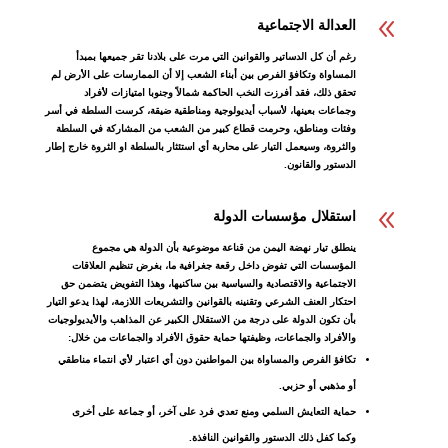
8
العدالة الاجتماعية
رغم أن كل الدساتير والقوانين التي مرت على بلادنا تقر جميعها بمبدأ
المساواة وتكافؤ الفرص بين أبناء الشعب إلا أن الممارسات على الأرض لم
تحقق ذلك، فقد أفرزت النخب الحاكمة شمالاً وجنوبا امتيازات لأفراد
وجماعات بعينها، لأسباب أيديولوجية ومناطقية ضيقة، كرست السلطة في أسر
وفئات ومناطق، وحرمت قطاع كبير من الشعب من المشاركة في السلطة
والثروة، وسيعمل التيار على محاربة أي استئثار بالسلطة او الثروة خارج إطار
الدستور والقانون.
8
استقلال مؤسسات الدولة
ينطلق تيار نهضة اليمن من قناعة موضوعية بأن الدولة هي مجموع
المؤسسات التي تفوض داخل رقعة جغرافية ما، بغرض تنظيم العلاقات
الاجتماعية والاقتصادية والسياسية بين ساكنيها، وهذا التفويض يتضمن حق
احتكار العنف الشرعي وتقنينه بالقوانين والتشريعات اللازمة، لهذا يدعو التيار
بأن تكون الدولة على درجة من الاستقلال الكبير عن المذاهب والأيديولوجيات
والأفراد والجماعات، وظيفتها حماية حقوق الأفراد والجماعات من خلال:
تكافؤ الفرص والمساواة بين المواطنين دون أي اعتبار لأي انتماء مناطقي
أو مذهبي أو حزبي.
حماية التعايش السلمي ومنع تعدي فرد على آخر، أو جماعة على أخرى
وكما كفل ذلك الدستور والقوانين النافذة.