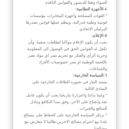
السواء وفقا للدستور والقوانين النافذة.
٤-الأجهزة النظامية:
* القوات المسلحة وأجهزة المخابرات مؤسسات
قومية وطنية فدرالية، وينظم عملها قوانين يصدرها
البرلمان الاتحادي.
٥-الإعلام:
يجب أن يكون الإعلام مواكبا لتطلعات شعبنا، وأن
تكفل له القوانين الحق في الوصول الى المعلومة
وحرية الرأي والفكر مع تجريم نشر اي مواد تضر
باللحمة الوطنية او نشر خصوصيات الأفراد
والجماعات.
٦-السياسة الخارجية:
يستند التيار في تصوره للعلاقات الخارجية على
المبادئ التالية:
* وعينا بذاتنا واعتزازنا بتاريخنا يجب أن يكون عامل
ثقة وانفتاح على الآخر، وفق مبدأ التكافؤ وتبادل
المنافع والخبرات.
* ترتكز السياسة الخارجية على الحفاظ على مصالح
بلدنا مع احترام مصالح الاخرين طالما لا تتعارض مع
مصالحنا.