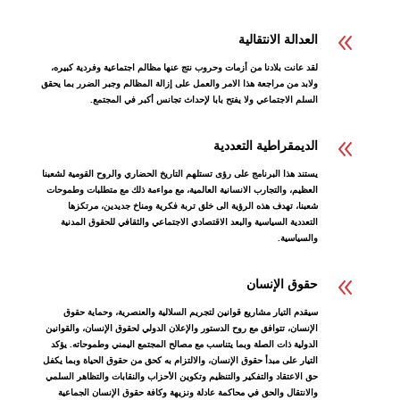
8
العدالة الانتقالية
لقد عانت بلادنا من أزمات وحروب نتج عنها مظالم اجتماعية وفردية كبيره،
ولابد من مراجعة هذا الامر والعمل على إزالة المظالم وجبر الضرر بما يحقق
السلم الاجتماعي ولا يفتح بابا لإحداث تجانس أكبر في المجتمع.
8
الديمقراطية التعددية
يستند هذا البرنامج على رؤى تستلهم التاريخ الحضاري والروح القومية لشعبنا
العظيم، والتجارب الانسانية العالمية، مع مواءمة ذلك مع متطلبات وطموحات
شعبنا، تهدف هذه الرؤية الى خلق تربة فكرية ومناخ جديدين، مرتكزها
التعددية السياسية والبعد الاقتصادي الاجتماعي والثقافي للحقوق المدنية
والسياسية.
8
حقوق الإنسان
سيقدم التيار مشاريع قوانين لتجريم السلالية والعنصرية، وحماية حقوق
الإنسان، تتوافق مع روح الدستور والإعلان الدولي لحقوق الإنسان، والقوانين
الدولية ذات الصلة وبما يتناسب مع مصالح المجتمع اليمني وطموحاته. يؤكد
التيار على مبدأ حقوق الإنسان، والالتزام به كحق من حقوق الحياة وبما يكفل
حق الاعتقاد والتفكير والتنظيم وتكوين الأحزاب والنقابات والتظاهر السلمي
والانتقال والحق في محاكمة عادلة ونزيهة وكافة حقوق الإنسان الجماعية