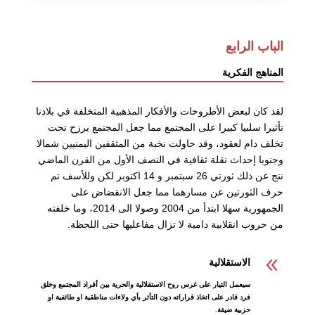
الباب الرابع
المناهج الفكرية
لقد كان لبعض الأطروحات والأفكار المذهبية المتخلفة في بلادنا
تأثيرا سلبيا كبيرا على المجتمع مما جعل المجتمع يرزح تحت
تخلف دام لعقود، وقد حاولت نخبة من المثقفين اليمنيين شمالا
وجنوبا إحداث نقلة ثقافية في النصف الأول من القرن الماضي
نتج عن ذلك ثورتي 26 سبتمبر و 14 اكتوبر لكن وللأسف تم
حرف الثورتين عن مسارهما مما جعل الانقضاض على
الجمهورية سهلا ابتدأ من 2004 وصولا الى 2014، وما خلفته
من حروب انقلابية دامية لا تزال مفاعليها حتى اللحظة.
8
الاستقلالية
سيعمل التيار على غرس روح الاستقلالية والحرية بين أفراد المجتمع وخلق
فرد قادر على اتخاذ قراراته دون التأثر بأي ولاءات مناطقية او طائفية او
حزبية ضيقة.